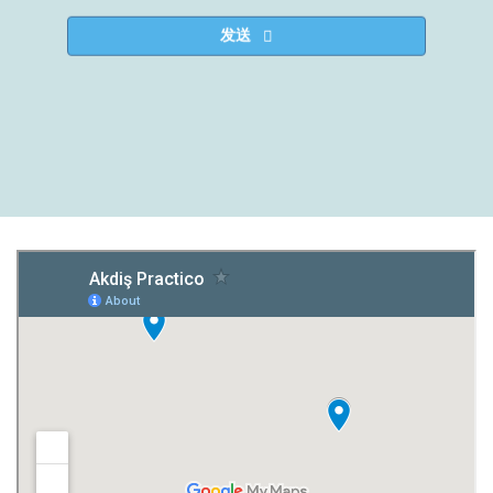
发送
This
field
should
be
left
blank