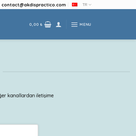
contact@akdispractico.com
TR
MENU
0,00
₺
ğer kanallardan iletişime