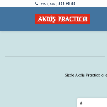
Skip
853 93 55
+90 ( 530 )
to
content
Sizde Akdiş Practico ail