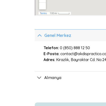
Genel Merkez
Telefon:
0 (850) 888 12 50
E-Posta:
contact@akdispractico.c
Adres:
Kirazlık, Bayraktar Cd. No:
Almanya