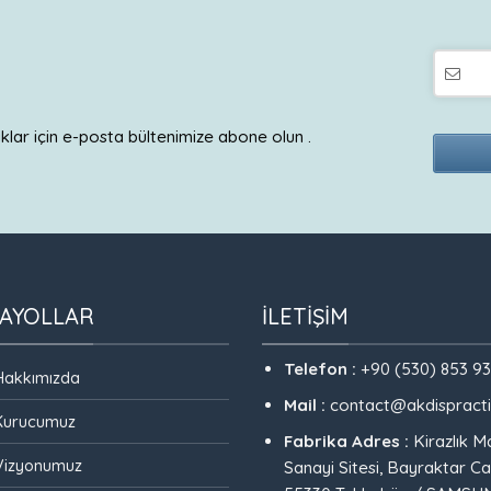
aklar için e-posta bültenimize abone olun .
This
field
should
be
left
SAYOLLAR
ILETIŞIM
blank
Telefon :
+90 (530) 853 93
Hakkımızda
Mail :
contact@akdispract
Kurucumuz
Fabrika Adres :
Kirazlık M
Vizyonumuz
Sanayi Sitesi, Bayraktar Ca