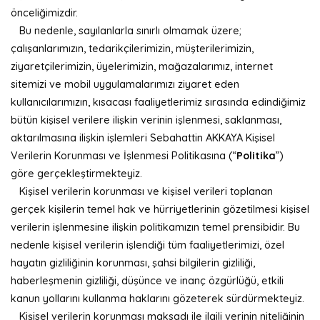
önceliğimizdir.
Bu nedenle, sayılanlarla sınırlı olmamak üzere;
çalışanlarımızın, tedarikçilerimizin, müşterilerimizin,
ziyaretçilerimizin, üyelerimizin, mağazalarımız, internet
sitemizi ve mobil uygulamalarımızı ziyaret eden
kullanıcılarımızın, kısacası faaliyetlerimiz sırasında edindiğimiz
bütün kişisel verilere ilişkin verinin işlenmesi, saklanması,
aktarılmasına ilişkin işlemleri Sebahattin AKKAYA Kişisel
Verilerin Korunması ve İşlenmesi Politikasına (“
Politika
”)
göre gerçekleştirmekteyiz.
Kişisel verilerin korunması ve kişisel verileri toplanan
gerçek kişilerin temel hak ve hürriyetlerinin gözetilmesi kişisel
verilerin işlenmesine ilişkin politikamızın temel prensibidir. Bu
nedenle kişisel verilerin işlendiği tüm faaliyetlerimizi, özel
hayatın gizliliğinin korunması, şahsi bilgilerin gizliliği,
haberleşmenin gizliliği, düşünce ve inanç özgürlüğü, etkili
kanun yollarını kullanma haklarını gözeterek sürdürmekteyiz.
Kişisel verilerin korunması maksadı ile ilgili verinin niteliğinin