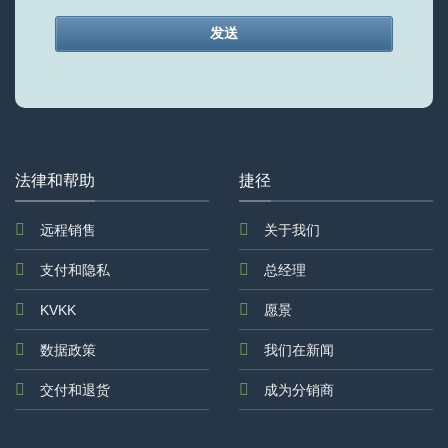
发送
This
field
should
be
left
法律和帮助
捷径
blank
远程销售
关于我们
支付和隐私
总经理
KVKK
愿景
数据政策
我们在新闻
交付和退货
成为分销商