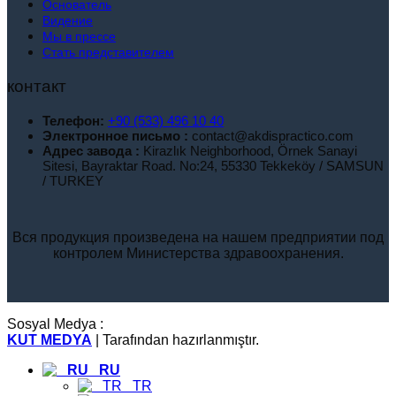
Основатель
Видение
Мы в прессе
Стать представителем
контакт
Телефон:
+90 (533) 496 10 40
Электронное письмо :
contact@akdispractico.com
Адрес завода :
Kirazlık Neighborhood, Örnek Sanayi
Sitesi, Bayraktar Road. No:24, 55330 Tekkeköy / SAMSUN
/ TURKEY
Вся продукция произведена на нашем предприятии под
контролем Министерства здравоохранения.
Sosyal Medya :
KUT MEDYA
| Tarafından hazırlanmıştır.
RU
TR