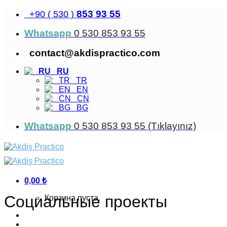
Skip
853 93 55
+90 ( 530 )
to
content
Whatsapp
0 530 853 93 55
contact@akdispractico.com
RU
TR
EN
CN
BG
Whatsapp
0 530 853 93 55 (Tıklayınız)
0,00
₺
Социальные проекты
Корзина пуста.