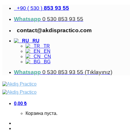
Skip
853 93 55
+90 ( 530 )
to
content
Whatsapp
0 530 853 93 55
contact@akdispractico.com
RU
TR
EN
CN
BG
Whatsapp
0 530 853 93 55 (Tıklayınız)
0,00
₺
Корзина пуста.