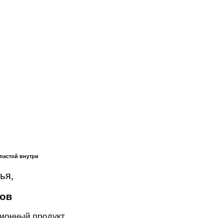
 пастой внутри
ья,
бов
ионный продукт