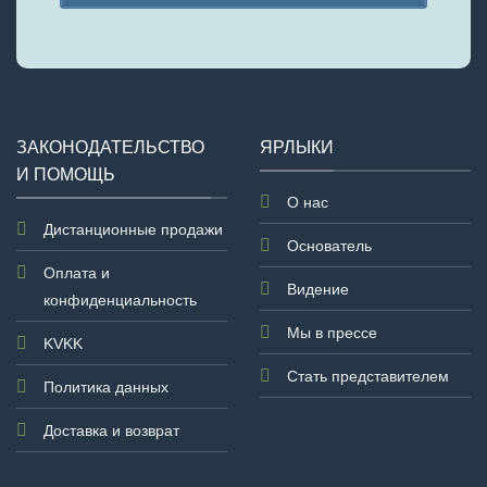
This
field
should
be
left
ЗАКОНОДАТЕЛЬСТВО
ЯРЛЫКИ
blank
И ПОМОЩЬ
О нас
Дистанционные продажи
Основатель
Оплата и
Видение
конфиденциальность
Мы в прессе
KVKK
Стать представителем
Политика данных
Доставка и возврат